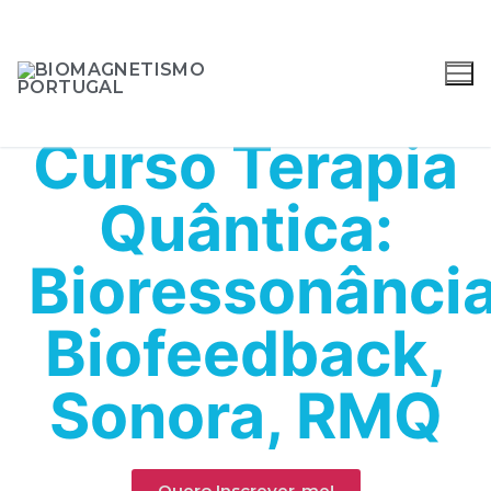
Curso: Biomagnetismo Universal
Curso Terapia
Quântica:
Bioressonânci
Biofeedback,
Sonora, RMQ
Quero Inscrever-me!